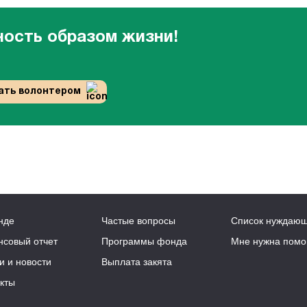
ность образом жизни!
ать волонтером
нде
Частые вопросы
Список нуждаю
нсовый отчет
Программы фонда
Мне нужна пом
и и новости
Выплата закята
кты