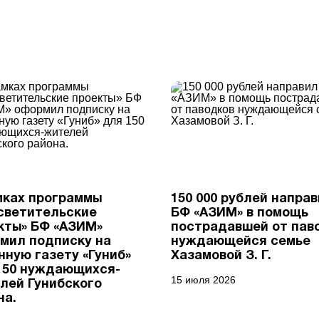
мках программы
150 000 рублей напра
светительские
БФ «АЗИМ» в помощь
кты» БФ «АЗИМ»
пострадавшей от пав
мил подписку на
нуждающейся семье
нную газету «Гуниб»
Хазамовой З. Г.
150 нуждающихся-
15 июля 2026
лей Гунибского
на.