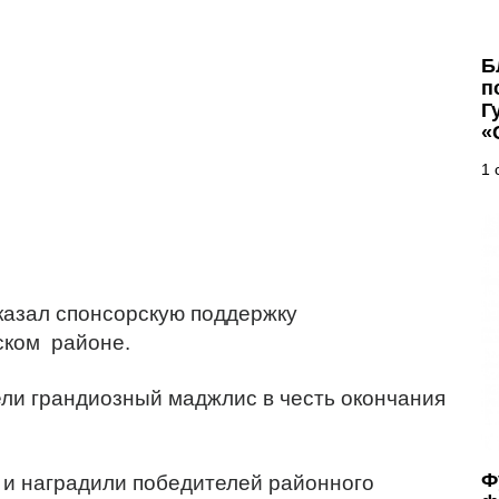
Б
п
Г
«
1 
азал спонсорскую поддержку
ском районе.
ели грандиозный маджлис в честь окончания
Ф
 и наградили победителей районного