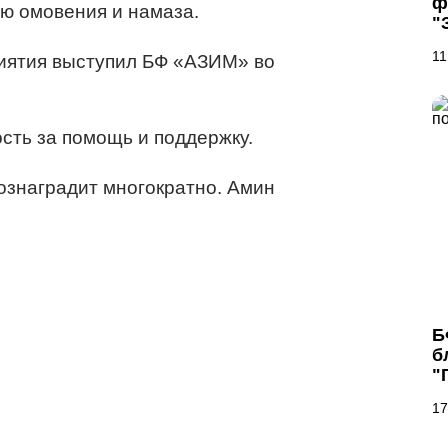
ф
ию омовения и намаза.
"
11
иятия выступил БФ «АЗИМ» во
сть за помощь и поддержку.
ознаградит многократно. Амин
Б
б
"
17