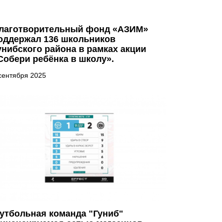
лаготворительный фонд «АЗИМ»
оддержал 136 школьников
унибского района в рамках акции
Собери ребёнка в школу».
сентября 2025
утбольная команда "Гуниб"